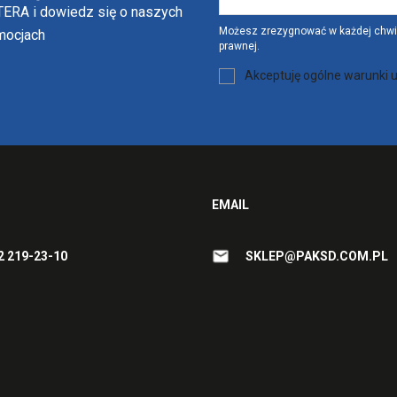
ERA i dowiedz się o naszych
Możesz zrezygnować w każdej chwili
omocjach
prawnej.
Akceptuję ogólne warunki u
EMAIL
2 219-23-10
SKLEP@PAKSD.COM.PL