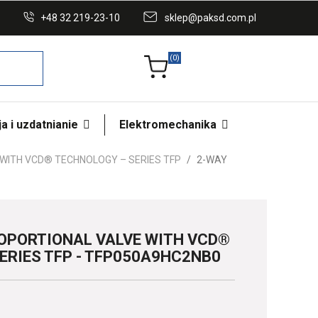
+48 32 219-23-10
sklep@paksd.com.pl
(0)
a i uzdatnianie
Elektromechanika
WITH VCD® TECHNOLOGY – SERIES TFP
2-WAY
OPORTIONAL VALVE WITH VCD®
ERIES TFP - TFP050A9HC2NB0