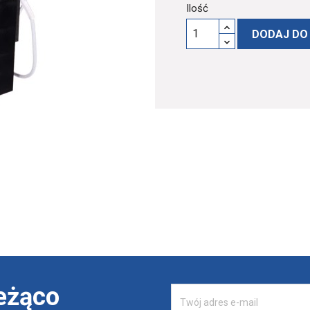
Ilość
DODAJ DO
eżąco