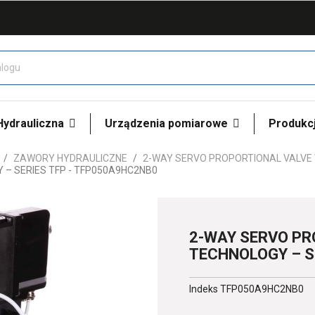
 Hydrauliczna
Urządzenia pomiarowe
Produkcj
ZAWORY HYDRAULICZNE
2-WAY SERVO PROPORTIONAL VALVE 
– SERIES TFP - TFP050A9HC2NB0
2-WAY SERVO PR
TECHNOLOGY – S
Indeks
TFP050A9HC2NB0