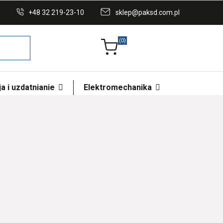
+48 32 219-23-10
sklep@paksd.com.pl
(0)
a i uzdatnianie
Elektromechanika