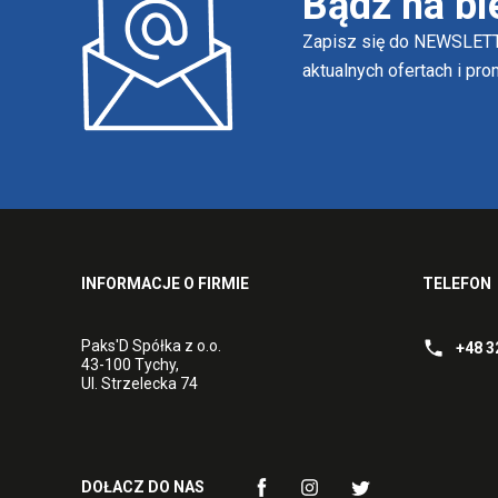
Bądź na bi
Zapisz się do NEWSLETT
aktualnych ofertach i pr
INFORMACJE O FIRMIE
TELEFON
Paks'D Spółka z o.o.
+48 3
43-100 Tychy,
Ul. Strzelecka 74
DOŁACZ DO NAS