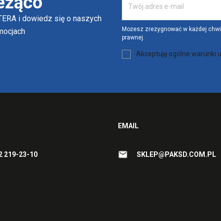
eżąco
ERA i dowiedz się o naszych
Możesz zrezygnować w każdej chwili
omocjach
prawnej.
Akceptuję ogólne warunki u
EMAIL
2 219-23-10
SKLEP@PAKSD.COM.PL