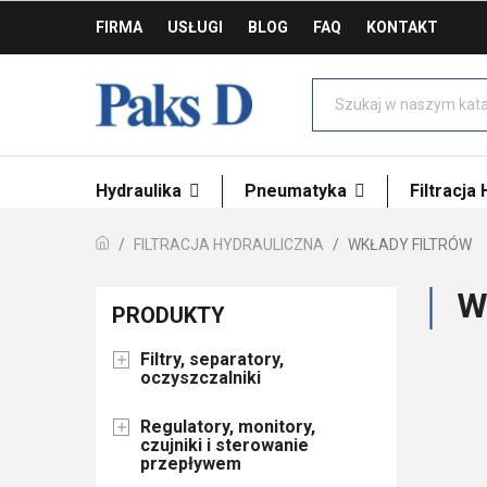
FIRMA
USŁUGI
BLOG
FAQ
KONTAKT
Hydraulika
Pneumatyka
Filtracja
FILTRACJA HYDRAULICZNA
WKŁADY FILTRÓW
W
PRODUKTY
Filtry, separatory,

oczyszczalniki
Regulatory, monitory,

czujniki i sterowanie
przepływem