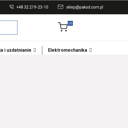
+48 32 219-23-10
sklep@paksd.com.pl
(0)
a i uzdatnianie
Elektromechanika