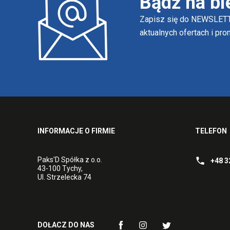
Bądź na bi
Zapisz się do NEWSLETT
aktualnych ofertach i pr
INFORMACJE O FIRMIE
TELEFON
Paks'D Spółka z o.o.
+48 3
43-100 Tychy,
Ul. Strzelecka 74
DOŁACZ DO NAS