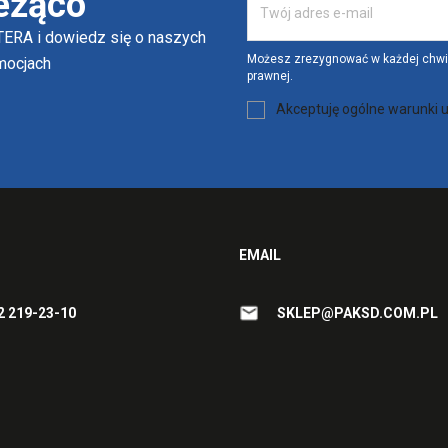
eżąco
ERA i dowiedz się o naszych
Możesz zrezygnować w każdej chwili
omocjach
prawnej.
Akceptuję ogólne warunki u
EMAIL
2 219-23-10
SKLEP@PAKSD.COM.PL