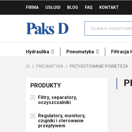
FIRMA
USŁUGI
BLOG
FAQ
KONTAKT
Hydraulika
Pneumatyka
Filtracja
PNEUMATYKA
PRZYGOTOWANIE POWIETRZA
P
PRODUKTY
Filtry, separatory,

oczyszczalniki
Regulatory, monitory,

czujniki i sterowanie
przepływem