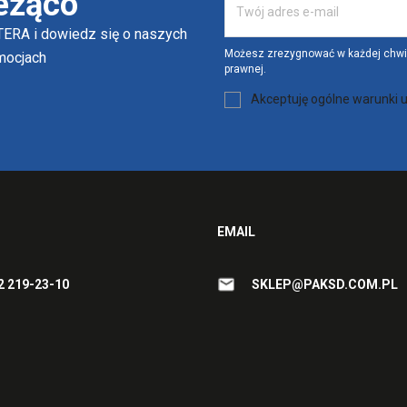
eżąco
ERA i dowiedz się o naszych
Możesz zrezygnować w każdej chwili
omocjach
prawnej.
Akceptuję ogólne warunki u
EMAIL
2 219-23-10
SKLEP@PAKSD.COM.PL