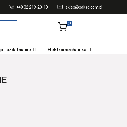
+48 32 219-23-10
sklep@paksd.com.pl
(0)
a i uzdatnianie
Elektromechanika
NE