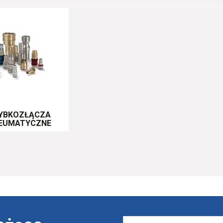
YBKOZŁĄCZA
EUMATYCZNE