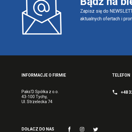
Bądź na bi
Zapisz się do NEWSLETT
aktualnych ofertach i pr
INFORMACJE O FIRMIE
TELEFON
Paks'D Spółka z o.o.
+48 3
43-100 Tychy,
Ul. Strzelecka 74
DOŁACZ DO NAS