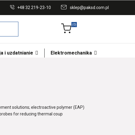
+48 32 219-23-10
sklep@paksd.com.pl
(0)
a i uzdatnianie
Elektromechanika
ement solutions; electroactive polymer (EAP)
probes for reducing thermal coup