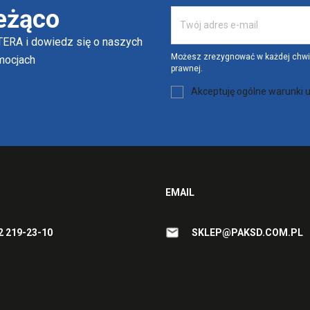
eżąco
ERA i dowiedz się o naszych
Możesz zrezygnować w każdej chwili
omocjach
prawnej.
Akceptuję ogólne warunki u
EMAIL
2 219-23-10
SKLEP@PAKSD.COM.PL