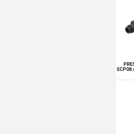
PRE
SCP08 