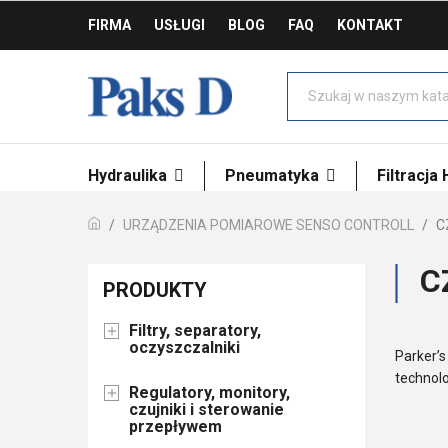
FIRMA
USŁUGI
BLOG
FAQ
KONTAKT
Hydraulika
Pneumatyka
Filtracja
URZĄDZENIA POMIAROWE SENSO CONTROLL
C
C
PRODUKTY
Filtry, separatory,

oczyszczalniki
Parker’s
technolo
Regulatory, monitory,

czujniki i sterowanie
przepływem