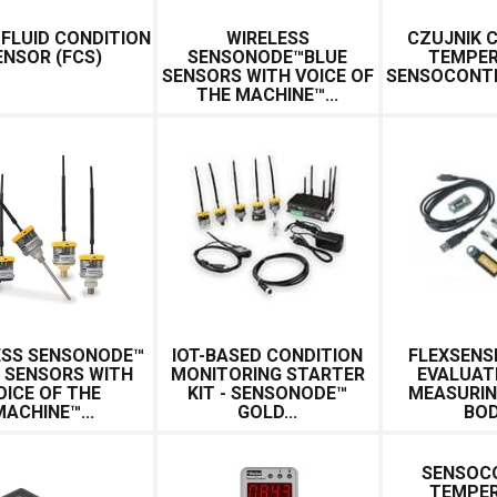
 FLUID CONDITION
WIRELESS
CZUJNIK C
ENSOR (FCS)
SENSONODE™BLUE
TEMPE
SENSORS WITH VOICE OF
SENSOCONT
THE MACHINE™...
ESS SENSONODE™
IOT-BASED CONDITION
FLEXSENS
 SENSORS WITH
MONITORING STARTER
EVALUATI
OICE OF THE
KIT - SENSONODE™
MEASURI
MACHINE™...
GOLD...
BOD
SENSOC
TEMPE