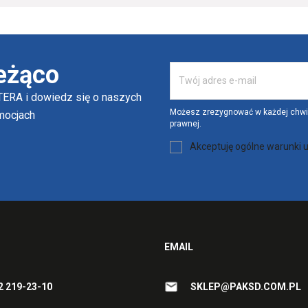
Więcej
eżąco
ERA i dowiedz się o naszych
Możesz zrezygnować w każdej chwili
omocjach
prawnej.
Akceptuję ogólne warunki u
EMAIL
2 219-23-10
SKLEP@PAKSD.COM.PL