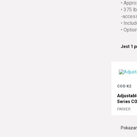
• Appro
• 375 l
-acces
• Inclu
• Optio
Jest 1 
COS-K2
Adjustabl
Series CO
PARKER
Pokazano