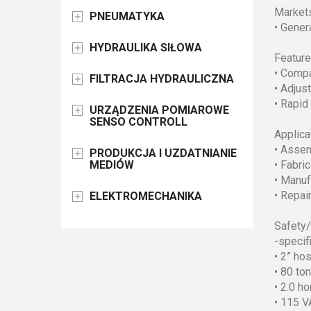
Market
PNEUMATYKA

• Genera
HYDRAULIKA SIŁOWA

Feature
• Compa
FILTRACJA HYDRAULICZNA

• Adjus
• Rapid 
URZĄDZENIA POMIAROWE

SENSO CONTROLL
Applica
• Assem
PRODUKCJA I UZDATNIANIE

MEDIÓW
• Fabri
• Manuf
• Repai
ELEKTROMECHANIKA

Safety/
-specif
• 2” ho
• 80 to
• 2.0 h
• 115 V