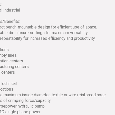
s:
l Industrial
s/Benefits:
ct bench-mountable design for efficient use of space.
table die closure settings for maximum versatility.
repeatability for increased efficiency and productivity.
tions:
bly lines
cation centers
acturing centers
r centers
Technical:
ications
se maximum inside diameter; textile or wire reinforced hose
ns of crimping force/capacity
orsepower hydraulic pump
AC single phase power