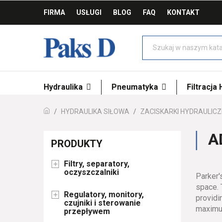
FIRMA
USŁUGI
BLOG
FAQ
KONTAKT
Hydraulika
Pneumatyka
Filtracja
HYDRAULIKA SIŁOWA
ZACISKARKI HYDRAULICZ
A
PRODUKTY
Filtry, separatory,

oczyszczalniki
Parker'
space. 
Regulatory, monitory,

providi
czujniki i sterowanie
maximum
przepływem