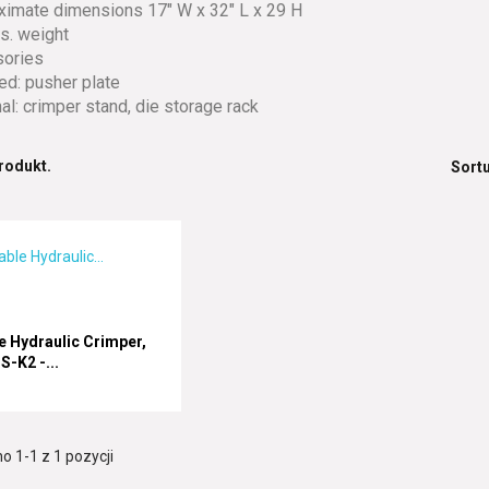
ximate dimensions 17" W x 32" L x 29 H
bs. weight
sories
ded: pusher plate
nal: crimper stand, die storage rack
produkt.
Sortu
e Hydraulic Crimper,
S-K2 -...
 1-1 z 1 pozycji