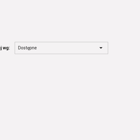

j wg:
Dostępne