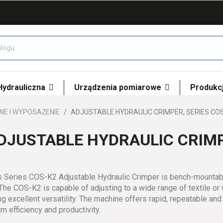
 Hydrauliczna
Urządzenia pomiarowe
Produkcj
NE I WYPOSAŻENIE
ADJUSTABLE HYDRAULIC CRIMPER, SERIES CO
DJUSTABLE HYDRAULIC CRIMP
s Series COS-K2 Adjustable Hydraulic Crimper is bench-mountabl
The COS-K2 is capable of adjusting to a wide range of textile or 
ng excellent versatility. The machine offers rapid, repeatable and
 efficiency and productivity.