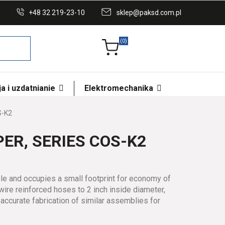
+48 32 219-23-10
sklep@paksd.com.pl
(0)
a i uzdatnianie
Elektromechanika
S-K2
ER, SERIES COS-K2
e and occupies a small footprint for economy of
wire reinforced hoses to 2 inch inside diameter,
 accurate fabrication of similar assemblies for