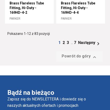
Brass Flareless Tube
Brass Flareless Tube
Fitting, Hi-Duty -
Fitting, Hi-Duty -
169HD-4-2
169HD-4-4
PARKER
PARKER
Pokazano 1-12 z 83 pozycji
1
2
3
7
Następny

…
Powrót do góry

Bądź na bieżąco
Zapisz się do NEWSLETTERA i dowiedz się o
naszych aktualnych ofertach i promocjach